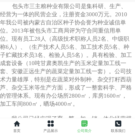
包头市三主粮种业有限公司是集科研、生产、
经营为一体的民营企业，注册资金3000万元。2010
年我公司被内蒙古自治区种子协会誉为种业诚信单
位。2013年被包头市工商局评为守合同重信用单
位。现有员工28人（高级技术职称人员2名、中级职
称6人）、（生产技术人员5名、加工技术员5名、种
子贮藏技术员3名、检验人员5名）。具有检验、加工
成套设备（10吨甘肃奥凯生产的玉米定量加工线一
套、安徽正远生产的蔬菜定量加工线一套）。公司技
术力量雄厚，特别是在蔬菜对外制种、杂交打籽西葫
芦、杂交玉米等生产方面，形成了一整套科学、严格
的管理体系。现有办公场所2800㎡，库房1600㎡，
加工车间800㎡，晒场4000㎡。
我公司已经实现了育、繁、加、销一体化经营模
式，具有稳定的玉米繁种基地5000亩，主要繁育公
首页
产品展示
公司简介
联系我们
司自己的玉米品种;蔬菜基地5000亩，主要承揽国外