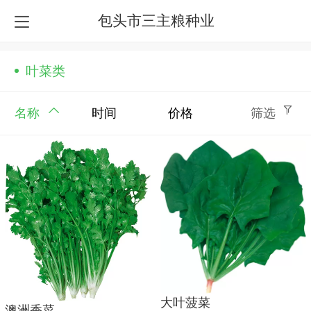
包头市三主粮种业
叶菜类
名称
时间
价格
筛选
大叶菠菜
澳洲香菜