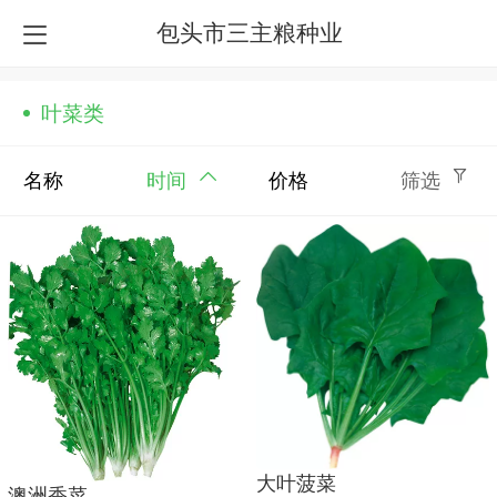
包头市三主粮种业
叶菜类
名称
时间
价格
筛选
大叶菠菜
澳洲香菜